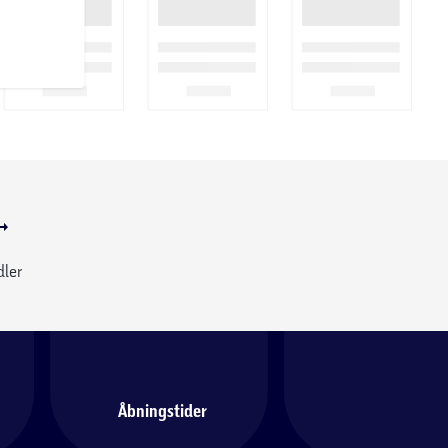
dler
Åbningstider