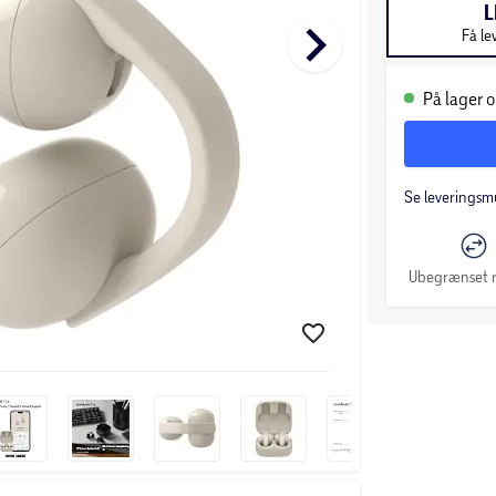
L
keyboard_arrow_right
Få le
På lager o
Se leveringsm
Ubegrænset r