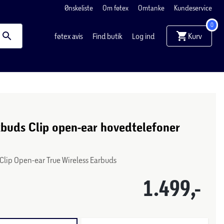
Ønskeliste
Om føtex
Omtanke
Kundeservice
0
Kurv
føtex avis
Find butik
Log ind
buds Clip open-ear hovedtelefoner
Clip Open-ear True Wireless Earbuds
1.499,-