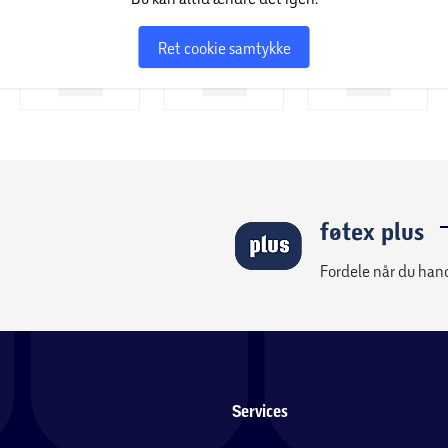
Ret cookie samtykke
føtex plus
Fordele når du han
Services