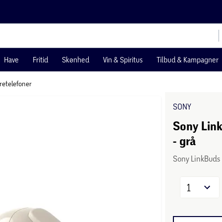
Have
Fritid
Skønhed
Vin & Spiritus
Tilbud & Kampagner
øretelefoner
SONY
Sony Link
- grå
Sony LinkBuds 
1