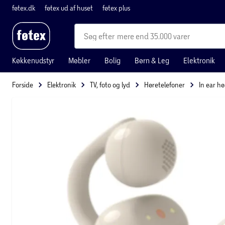
føtex.dk
føtex ud af huset
føtex plus
mere end 35.000 varer
Køkkenudstyr
Møbler
Bolig
Børn & Leg
Elektronik
Forside
Elektronik
TV, foto og lyd
Høretelefoner
In ear h