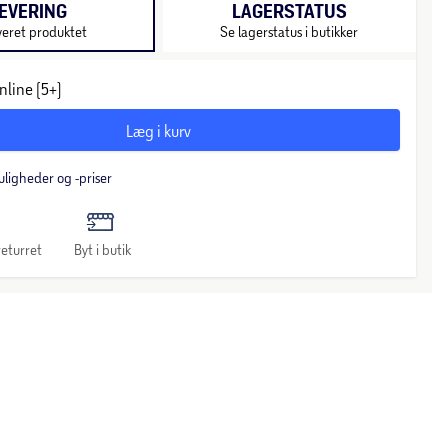
EVERING
LAGERSTATUS
veret produktet
Se lagerstatus i butikker
nline (5+)
Læg i kurv
uligheder og -priser
eturret
Byt i butik