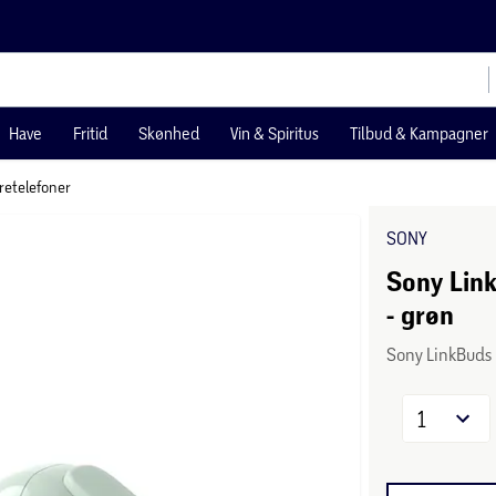
Have
Fritid
Skønhed
Vin & Spiritus
Tilbud & Kampagner
øretelefoner
SONY
Sony Link
- grøn
Sony LinkBuds 
1