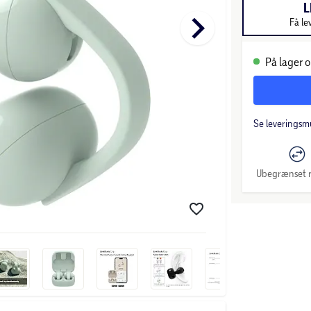
L
keyboard_arrow_right
Få le
På lager o
Se leveringsm
Ubegrænset r