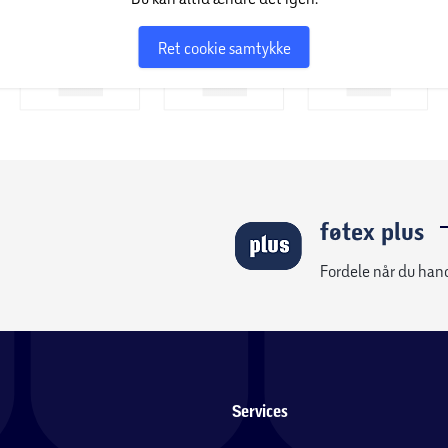
Ret cookie samtykke
føtex plus
Fordele når du han
Services