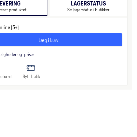
EVERING
LAGERSTATUS
veret produktet
Se lagerstatus i butikker
nline (5+)
Læg i kurv
uligheder og -priser
eturret
Byt i butik