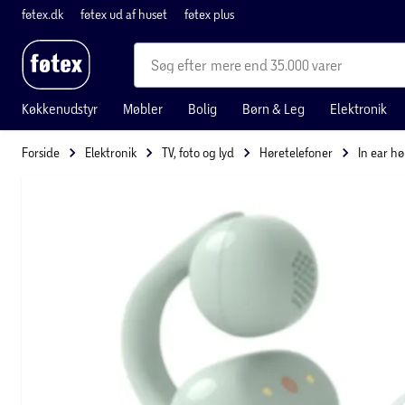
føtex.dk
føtex ud af huset
føtex plus
mere end 35.000 varer
Køkkenudstyr
Møbler
Bolig
Børn & Leg
Elektronik
Forside
Elektronik
TV, foto og lyd
Høretelefoner
In ear h