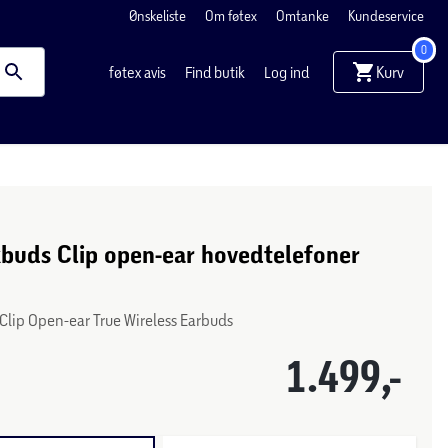
Ønskeliste
Om føtex
Omtanke
Kundeservice
0
Kurv
føtex avis
Find butik
Log ind
buds Clip open-ear hovedtelefoner
Clip Open-ear True Wireless Earbuds
1.499,-