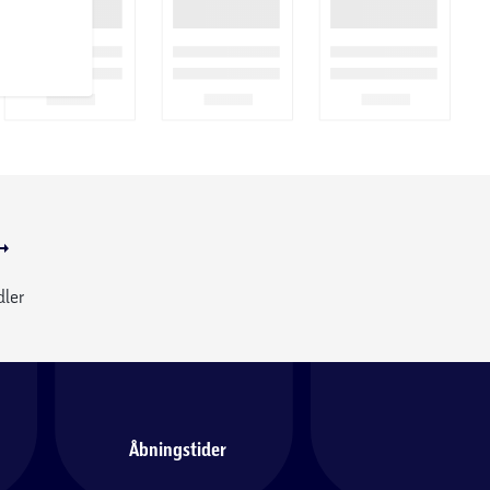
dler
Åbningstider