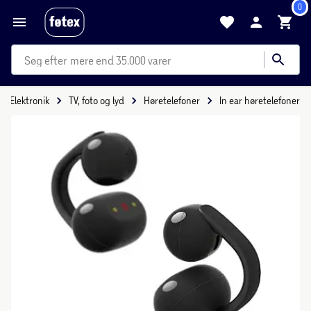
0
mere end 35.000 varer
Elektronik
TV, foto og lyd
Høretelefoner
In ear høretelefoner