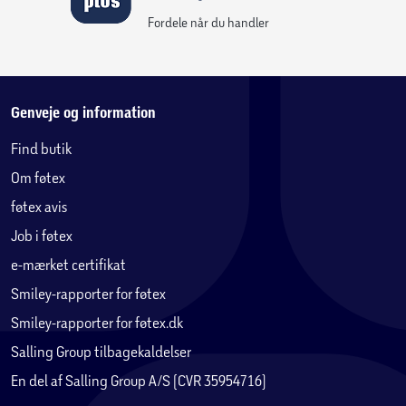
høretelefonerne + 28 timer fra opladningsetuiet) samt
Fordele når du handler
hurtig opladning.
Med Precise Voice Pickup-teknologi og AI-forbedret lyd
sikrer WF-C710N klare samtaler – selv i støjende
Genveje og information
omgivelser. Og med Multipoint Connection-teknologi kan
Find butik
høretelefonerne oprette forbindelse til to Bluetooth-
Om føtex
enheder samtidig og skifte problemfrit mellem dem.
føtex avis
Takket være IPX4-certificeret vandafvisning kan WF-C710N
Job i føtex
modstå både regn og sved, så du trygt kan bruge dem
e-mærket certifikat
både indendørs og udendørs.
Smiley-rapporter for føtex
*Med støjreduktion deaktiveret.
Smiley-rapporter for føtex.dk
Salling Group tilbagekaldelser
En del af Salling Group A/S (CVR 35954716)