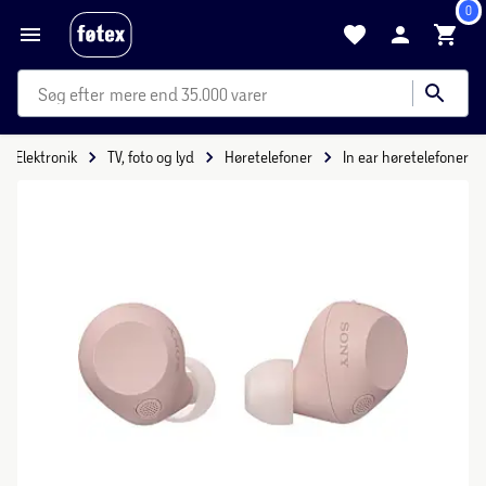
0
mere end 35.000 varer
Elektronik
TV, foto og lyd
Høretelefoner
In ear høretelefoner