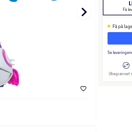
L
keyboard_arrow_right
Få le
Få på lage
Se leveringsm
Ubegrænset r