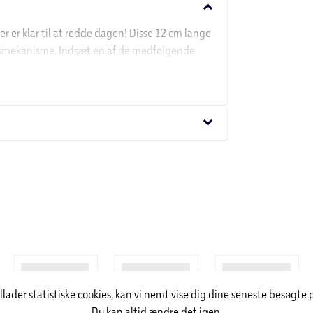
keyboard_arrow_down
er klar til at redde dagen! Disse 12 cm lange
ingsmekanisme. Indsæt en af de medfølgende
eb darten ved at presse ned på figurens hoved.
keyboard_arrow_down
illader statistiske cookies, kan vi nemt vise dig dine seneste besøgte 
Du kan altid ændre det igen.