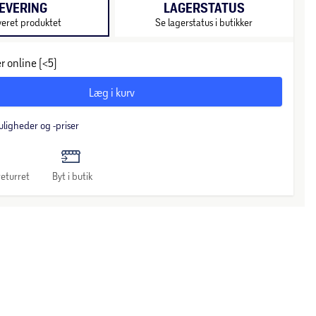
EVERING
LAGERSTATUS
veret produktet
Se lagerstatus i butikker
r online (<5)
Læg i kurv
uligheder og -priser
eturret
Byt i butik