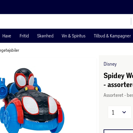
Have
Fritid
Skønhed
Vin & Spiritus
Tilbud & Kampagner
egetøjsbiler
Disney
Spidey We
- assorter
Assorteret - be
1