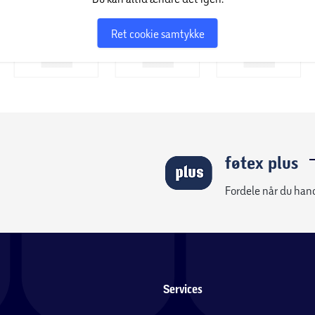
Ret cookie samtykke
føtex plus
Fordele når du han
Services