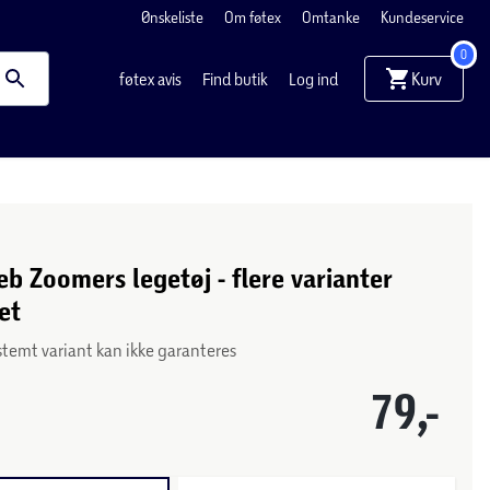
Ønskeliste
Om føtex
Omtanke
Kundeservice
0
Kurv
føtex avis
Find butik
Log ind
b Zoomers legetøj - flere varianter
et
stemt variant kan ikke garanteres
79,-