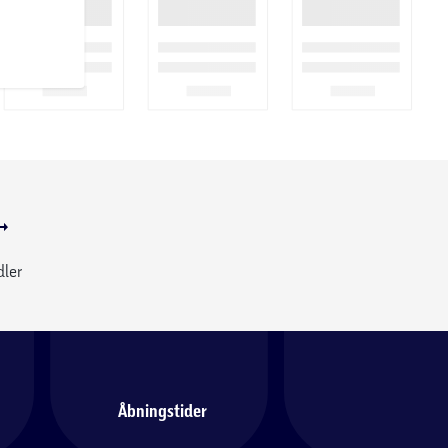
dler
Åbningstider