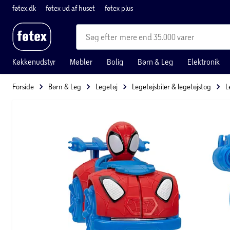
føtex.dk
føtex ud af huset
føtex plus
mere end 35.000 varer
Køkkenudstyr
Møbler
Bolig
Børn & Leg
Elektronik
Forside
Børn & Leg
Legetøj
Legetøjsbiler & legetøjstog
L