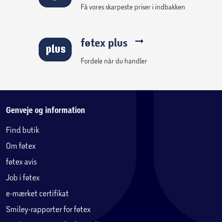
Få vores skarpeste priser i indbakken
føtex plus
Fordele når du handler
Genveje og information
Find butik
Om føtex
føtex avis
Job i føtex
e-mærket certifikat
Smiley-rapporter for føtex