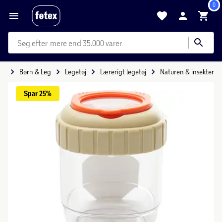
0
mere end 35.000 varer
de
Børn & Leg
Legetøj
Lærerigt legetøj
Naturen & insekter
Spar 
25%