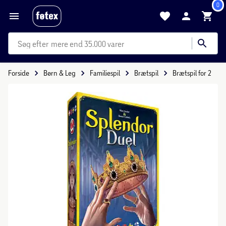
0
mere end 35.000 varer
Forside
Børn & Leg
Familiespil
Brætspil
Brætspil for 2