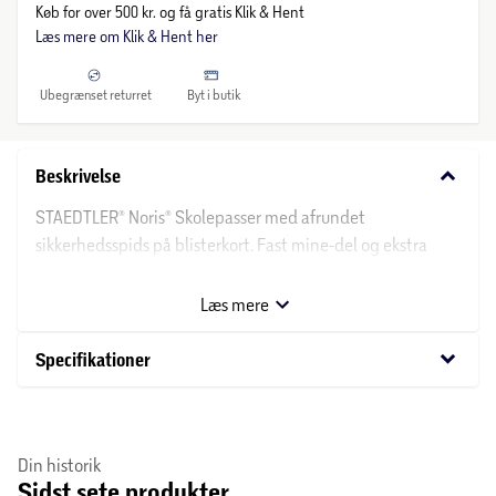
Køb for over 500 kr. og få gratis Klik & Hent
Læs mere om Klik & Hent her
Ubegrænset returret
Byt i butik
keyboard_arrow_down
Beskrivelse
STAEDTLER® Noris® Skolepasser med afrundet
sikkerhedsspids på blisterkort. Fast mine-del og ekstra
miner i separat beholder. Diameter max. Circle Ø ± 300
mm, længde - 124 mm.
Læs mere
keyboard_arrow_down
Specifikationer
Din historik
Sidst sete produkter