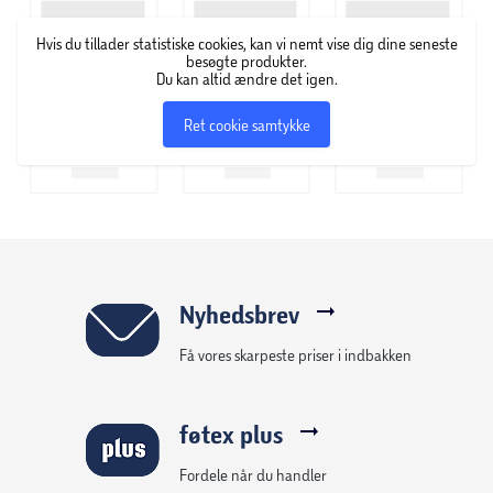
Farve: guldfarvet
Hvis du tillader statistiske cookies, kan vi nemt vise dig dine seneste
Højde: 48 cm
besøgte produkter.
Du kan altid ændre det igen.
Diameter: 14 cm
Ret cookie samtykke
Velegnet til sport, konkurrencer og events
Nyhedsbrev
Få vores skarpeste priser i indbakken
føtex plus
Fordele når du handler