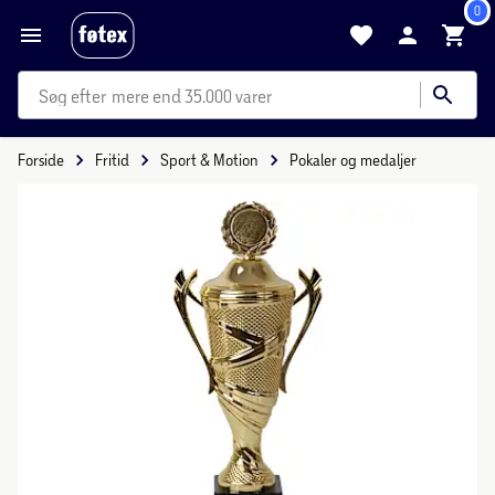
0
mere end 35.000 varer
Forside
Fritid
Sport & Motion
Pokaler og medaljer