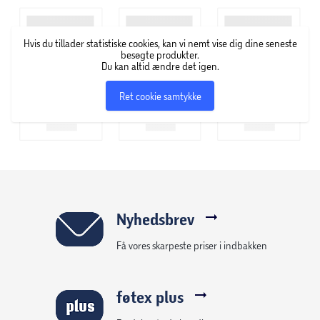
dagen, uanset om du er på farten eller slapper af
derhjemme.
Hvis du tillader statistiske cookies, kan vi nemt vise dig dine seneste
Ørepropperne har forbedrede mikrofoner til klare opkald
besøgte produkter.
Du kan altid ændre det igen.
og en afbalanceret lydprofil, der sikrer ubesværet klarhed
under lange lyttesessioner. Multipoint Bluetooth-
Ret cookie samtykke
forbindelsen og Bluetooth 5.4-teknologien giver
problemfri tilslutning, mens USB-C-opladningen sikrer
hurtig og effektiv opstart.
.
Nyhedsbrev
Få vores skarpeste priser i indbakken
føtex plus