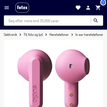
0
mere end 35.000 varer
Elektronik
TV, foto og lyd
Høretelefoner
In ear høretelefoner