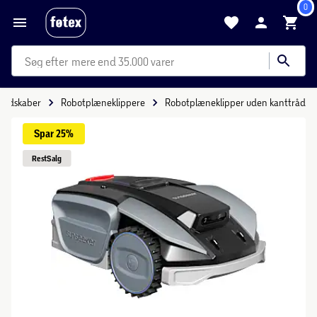
0
mere end 35.000 varer
redskaber
Robotplæneklippere
Robotplæneklipper uden kanttråd
Spar 
25%
Rest
Salg