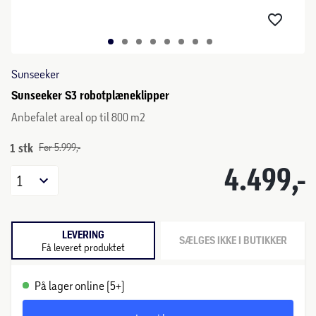
Sunseeker
Sunseeker S3 robotplæneklipper
Anbefalet areal op til 800 m2
1 stk
Før 5.999,-
4.499,-
1
LEVERING
SÆLGES IKKE I BUTIKKER
Få leveret produktet
På lager online (5+)