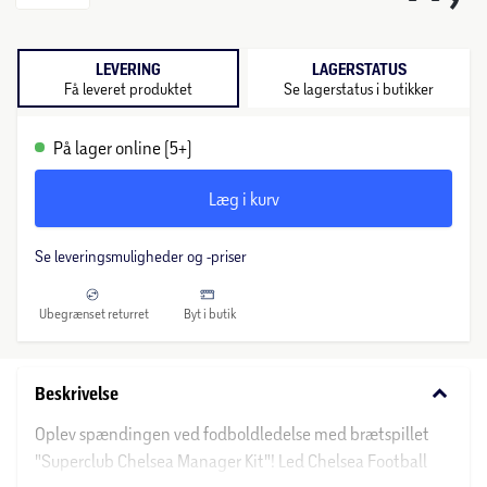
LEVERING
LAGERSTATUS
Få leveret produktet
Se lagerstatus i butikker
På lager online (5+)
Læg i kurv
Se leveringsmuligheder og -priser
Ubegrænset returret
Byt i butik
keyboard_arrow_down
Beskrivelse
Oplev spændingen ved fodboldledelse med brætspillet
"Superclub Chelsea Manager Kit"! Led Chelsea Football