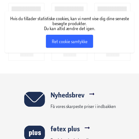
gælder hos virksomhedens øvrige samarbejdspartnere i
Skandinavien og resten af verden. Hos Filibabba finder
Hvis du tillader statistiske cookies, kan vi nemt vise dig dine seneste
man et stort udvalg af produkter, når dit barn skal lege,
besøgte produkter.
bade, spise eller sove. Udstyret er udviklet efter personlige
Du kan altid ændre det igen.
erfaringer fra en hverdag med børn.
Ret cookie samtykke
Nyhedsbrev
Få vores skarpeste priser i indbakken
føtex plus