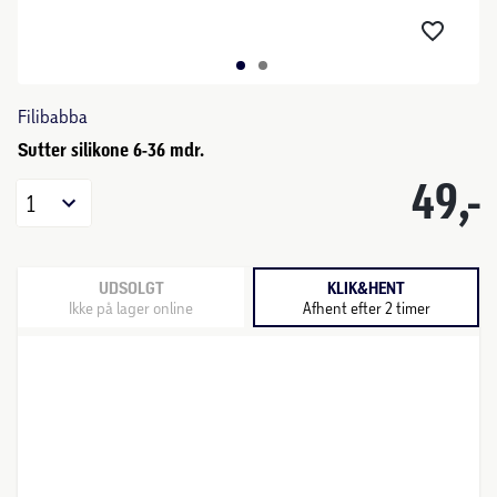
Filibabba
Sutter silikone 6-36 mdr.
49,-
1
UDSOLGT
KLIK&HENT
Ikke på lager online
Afhent efter 2 timer