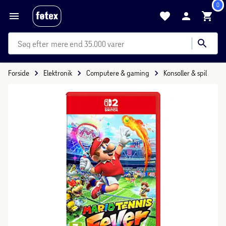
0
mere end 35.000 varer
Forside
Elektronik
Computere & gaming
Konsoller & spil