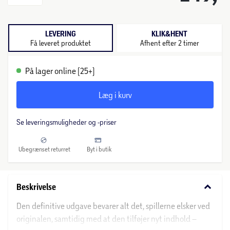
LEVERING
KLIK&HENT
Få leveret produktet
Afhent efter 2 timer
På lager online (25+)
Læg i kurv
Se leveringsmuligheder og -priser
Ubegrænset returret
Byt i butik
keyboard_arrow_down
Beskrivelse
Den definitive udgave bevarer alt det, spillerne elsker ved
originalen, samtidig med at den tilføjer nyt indhold –