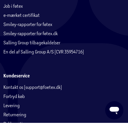
Et klistermærkeark med genanvendelige klistermærker og
Job i føtex
baggrund, 3 postkort, en dobbeltsidet plakat samt et
e-mærket certifikat
vendbart cover.
Smiley-rapporter for føtex
Smiley-rapporter for føtex.dk
Salling Group tilbagekaldelser
En del af Salling Group A/S (CVR 35954716)
Kundeservice
Kontakt os (support@foetex.dk)
Fortryd køb
Levering
Returnering
Reklamation