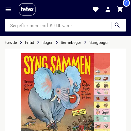
0
mere end 35.000 varer
Forside
Fritid
Bøger
Børnebøger
Sangbøger