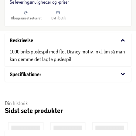
Se leveringsmuligheder og -priser
Ubegrænset returret
Byt i butik
keyboard_arrow_down
Beskrivelse
1000 briks puslespil med flot Disney motiv. Inkl. lim så man
kan gemme det lagte puslespil
keyboard_arrow_down
Specifikationer
Din historik
Sidst sete produkter