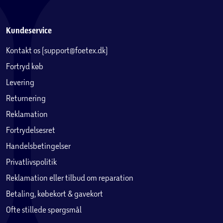
Kontaktløs magnet-sensorteknologi uden
potentiometre, for uendelig levetid og optimal
Kundeservice
præcision
Kontakt os (support@foetex.dk)
Kompatibel med PC
Fortryd køb
Levering
Returnering
Reklamation
Fortrydelsesret
Handelsbetingelser
Privatlivspolitik
Reklamation eller tilbud om reparation
Betaling, købekort & gavekort
Ofte stillede spørgsmål