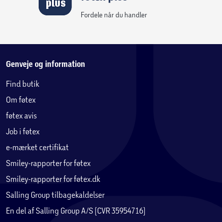
endnu mere realistiske fornemmelser takket være
magnetiske sensorer med op til 14-bit opløsning.
Fordele når du handler
Denne kontaktløse magnet-sensorteknologi, uden
potentiometre, giver sidesticket uendelig levetid.
Genveje og information
Produktet er kompatibelt med PC (Windows 10).
Find butik
Om føtex
Inspireret af den ikoniske Airbus sidestick:
ergonomisk replika i 1:1 skala
føtex avis
Job i føtex
4 udskiftelige joystick-knapmoduler og 12 frit
e-mærket certifikat
programmerbare knapper for mange muligheder i
luften og på jorden
Smiley-rapporter for føtex
Smiley-rapporter for føtex.dk
Gashåndtag med indbygget thrust reverser-
Salling Group tilbagekaldelser
mekanisme og rorstyring ved at dreje sidestickens
En del af Salling Group A/S (CVR 35954716)
håndtag (kan låses/oplåses)