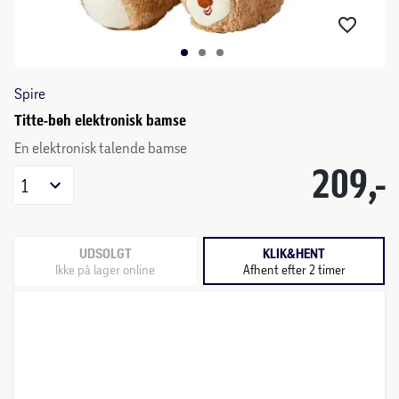
Spire
Titte-bøh elektronisk bamse
En elektronisk talende bamse
209,-
1
UDSOLGT
KLIK&HENT
Ikke på lager online
Afhent efter 2 timer