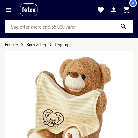
0
mere end 35.000 varer
Forside
Børn & Leg
Legetøj