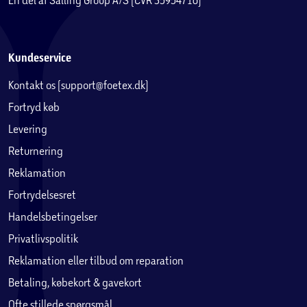
Kundeservice
Kontakt os (support@foetex.dk)
Fortryd køb
Levering
Returnering
Reklamation
Fortrydelsesret
Handelsbetingelser
Privatlivspolitik
Reklamation eller tilbud om reparation
Betaling, købekort & gavekort
Ofte stillede spørgsmål