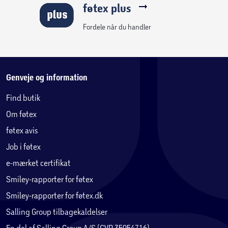
føtex plus
Fordele når du handler
Genveje og information
Find butik
Om føtex
føtex avis
Job i føtex
e-mærket certifikat
Smiley-rapporter for føtex
Smiley-rapporter for føtex.dk
Salling Group tilbagekaldelser
En del af Salling Group A/S (CVR 35954716)