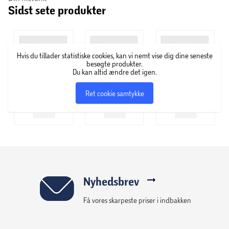
Sidst sete produkter
Cesar har udviklet komplette måltider, der dækker alt det,
din hund skal have på daglig basis. Cesars opskrifter er
lavet med fokus på kvalitet og kærlighed til menneskets
bedste ven.
Hvis du tillader statistiske cookies, kan vi nemt vise dig dine seneste
besøgte produkter.
Du kan altid ændre det igen.
Ret cookie samtykke
Nyhedsbrev
Få vores skarpeste priser i indbakken