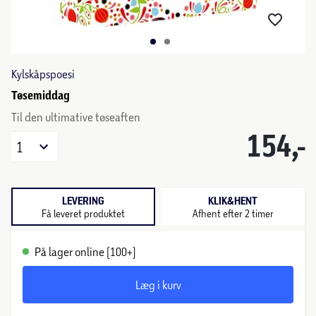
Kylskåpspoesi
Tøsemiddag
Til den ultimative tøseaften
154,-
1
LEVERING
KLIK&HENT
Få leveret produktet
Afhent efter 2 timer
På lager online (100+)
Læg i kurv