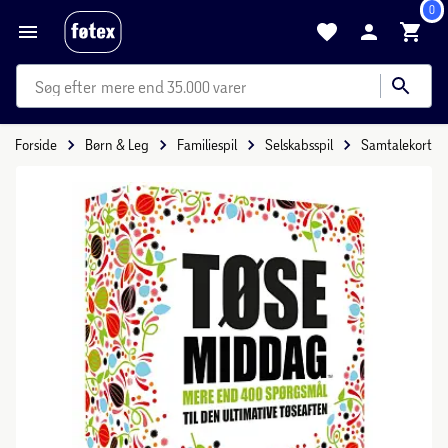
0
mere end 35.000 varer
Forside
Børn & Leg
Familiespil
Selskabsspil
Samtalekort