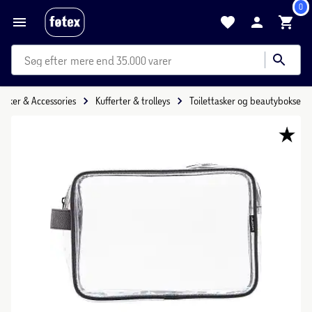
0
mere end 35.000 varer
asker & Accessories
Kufferter & trolleys
Toilettasker og beautybokse