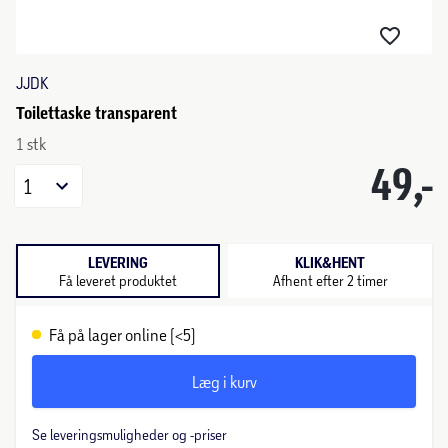
JJDK
Toilettaske transparent
1 stk
49,-
1
LEVERING
KLIK&HENT
Få leveret produktet
Afhent efter 2 timer
Få på lager online (<5)
Læg i kurv
Se leveringsmuligheder og -priser