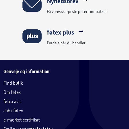
Nyhedsbrev
Få vores skarpeste priser i indbakken
føtex plus
Fordele når du handler
Genveje og information
Find butik
Om føtex
føtex avis
Job i føtex
e-mærket certifikat
Smiley-rapporter for føtex