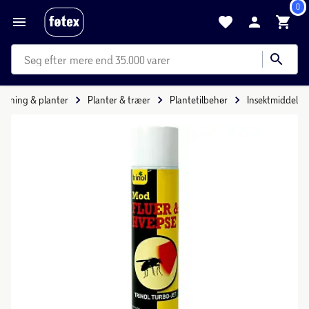
0
mere end 35.000 varer
etning & planter
Planter & træer
Plantetilbehør
Insektmiddel