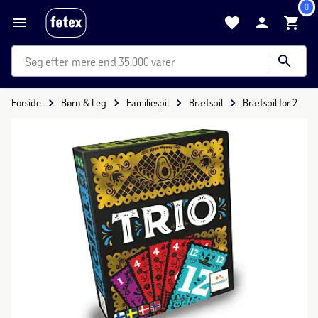
0
mere end 35.000 varer
Forside
Børn & Leg
Familiespil
Brætspil
Brætspil for 2