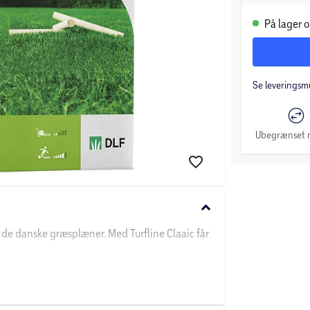
På lager o
Se leveringsm
Ubegrænset r
keyboard_arrow_down
 de danske græsplæner. Med Turfline Claaic får