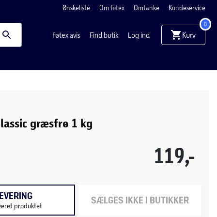
Ønskeliste
Om føtex
Omtanke
Kundeservice
0
Kurv
føtex avis
Find butik
Log ind
Classic græsfrø 1 kg
119,-
EVERING
SÆLGES IKKE I BUTIKKER
veret produktet