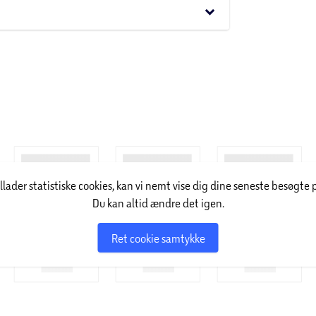
keyboard_arrow_down
illader statistiske cookies, kan vi nemt vise dig dine seneste besøgte 
Du kan altid ændre det igen.
Ret cookie samtykke