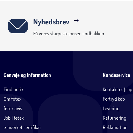
Nyhedsbrev
Få vores skarpeste priser i indbakken
Genveje og information
Kundeservice
Find butik
Kontakt os (su
Om føtex
Fortryd køb
føtex avis
Levering
Job i føtex
Returnering
e-mærket certifikat
Reklamation