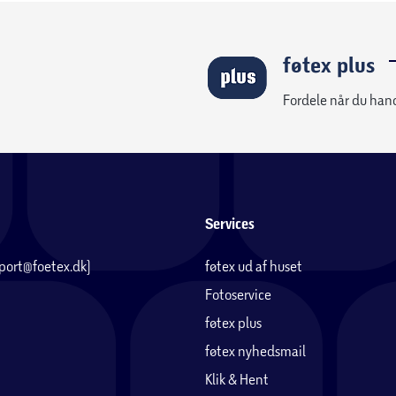
føtex plus
Fordele når du han
Services
pport@foetex.dk)
føtex ud af huset
Fotoservice
føtex plus
føtex nyhedsmail
Klik & Hent