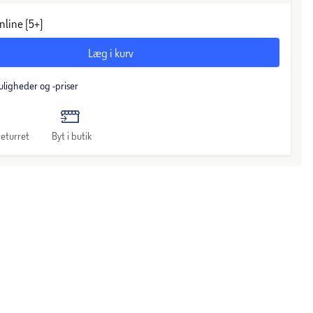
nline (5+)
Læg i kurv
uligheder og -priser
eturret
Byt i butik