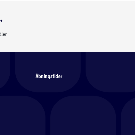
dler
Åbningstider