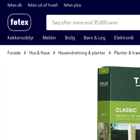
føtex.dk
føtex ud af huset
føtex plus
mere end 35.000 varer
Køkkenudstyr
Møbler
Bolig
Børn & Leg
Elektronik
Forside
Hus & Have
Haveindretning & planter
Planter & træ