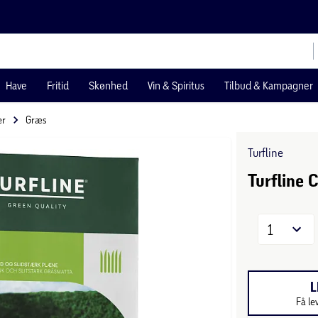
Have
Fritid
Skønhed
Vin & Spiritus
Tilbud & Kampagner
er
Græs
Turfline
Turfline 
1
L
Få le