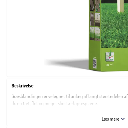
Beskrivelse
Græsblandingen er velegnet til anlæg af langt størstedelen af
du en tæt, flot og meget slidstærk græsplæne.
1 kg frø rækker ifølge producenten til ca. 50 m2.
Læs mere