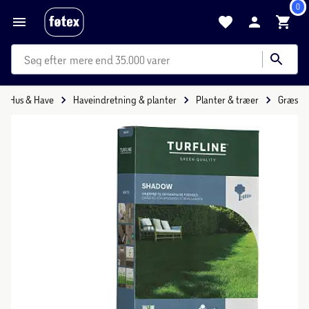
0
mere end 35.000 varer
Hus & Have
Haveindretning & planter
Planter & træer
Græs