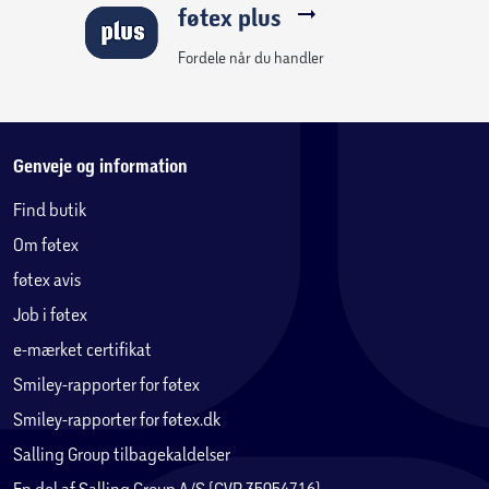
føtex plus
Fordele når du handler
Genveje og information
Find butik
Om føtex
føtex avis
Job i føtex
e-mærket certifikat
Smiley-rapporter for føtex
Smiley-rapporter for føtex.dk
Salling Group tilbagekaldelser
En del af Salling Group A/S (CVR 35954716)