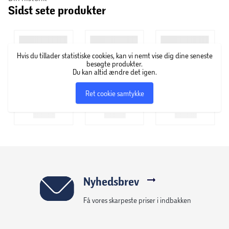
Sidst sete produkter
deres ejere den bedste hverdag ved at tilbyde rimelige og
nøje udvalgte produkter til hunde, katte, smådyr, fugle, fisk
og heste. Deres sortiment er bredt og varieret, og der er
altid noget for enhver smag og behov.
Hvis du tillader statistiske cookies, kan vi nemt vise dig dine seneste
besøgte produkter.
Du kan altid ændre det igen.
Ret cookie samtykke
Nyhedsbrev
Få vores skarpeste priser i indbakken