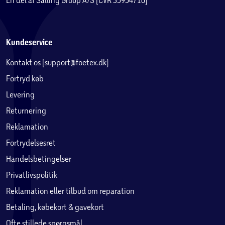
Kundeservice
Kontakt os (support@foetex.dk)
Fortryd køb
Levering
Returnering
Reklamation
Fortrydelsesret
Handelsbetingelser
Privatlivspolitik
Reklamation eller tilbud om reparation
Betaling, købekort & gavekort
Ofte stillede spørgsmål