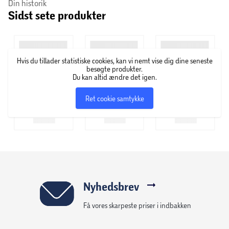
Brit er en familieejet producent af kæledyrsfoder fra
Din historik
Sidst sete produkter
Tjekkiet. Brit blev grundlagt i 1994 og har siden da
fokuseret på at skabe nærende foder til kæledyr i alle
størrelser og racer. Brits sortiment spænder fra tørfoder til
vådfoder og godbidder.
Hvis du tillader statistiske cookies, kan vi nemt vise dig dine seneste
besøgte produkter.
Du kan altid ændre det igen.
Ret cookie samtykke
Nyhedsbrev
Få vores skarpeste priser i indbakken