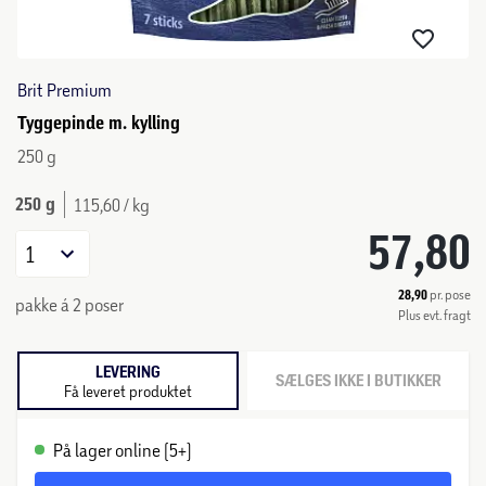
Brit Premium
Tyggepinde m. kylling
250 g
250 g
115,60 / kg
57,80
1
28,90
pr. pose
pakke á 2 poser
Plus evt. fragt
LEVERING
SÆLGES IKKE I BUTIKKER
Få leveret produktet
På lager online (5+)