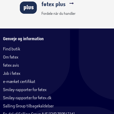
føtex plus
Fordele når du handler
Genveje og information
Find butik
Om føtex
føtex avis
Job i føtex
e-mærket certifikat
Smiley-rapporter for føtex
Smiley-rapporter for føtex.dk
Salling Group tilbagekaldelser
En del af Salling Group A/S (CVR 35954716)