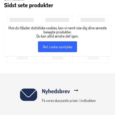
Sidst sete produkter
Best Friends produktportefølje består af dyremad og
tilbehør til både hunde, katte, burfugle, gnavere og
kaniner. Best Friend har en målsætning om at gøre
hverdagen nemmere for dyrenes ejere ved at tilbyde
Hvis du tillader statistiske cookies, kan vi nemt vise dig dine seneste
produkter, som nøjagtigt opfylder dyrenes behov.
besøgte produkter.
Du kan altid ændre det igen.
Ret cookie samtykke
Nyhedsbrev
Få vores skarpeste priser i indbakken