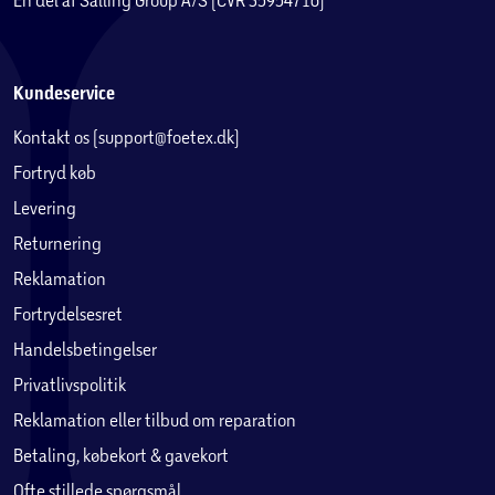
Kundeservice
Kontakt os (support@foetex.dk)
Fortryd køb
Levering
Returnering
Reklamation
Fortrydelsesret
Handelsbetingelser
Privatlivspolitik
Reklamation eller tilbud om reparation
Betaling, købekort & gavekort
Ofte stillede spørgsmål