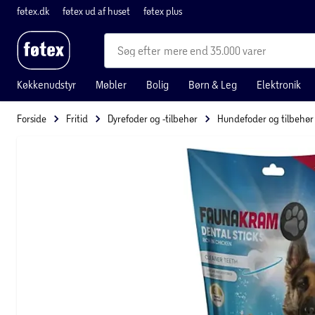
føtex.dk
føtex ud af huset
føtex plus
mere end 35.000 varer
Køkkenudstyr
Møbler
Bolig
Børn & Leg
Elektronik
Forside
Fritid
Dyrefoder og -tilbehør
Hundefoder og tilbehør