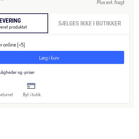
Plus evt. fragt
EVERING
SÆLGES IKKE I BUTIKKER
veret produktet
r online (<5)
Læg i kurv
uligheder og -priser
eturret
Byt i butik