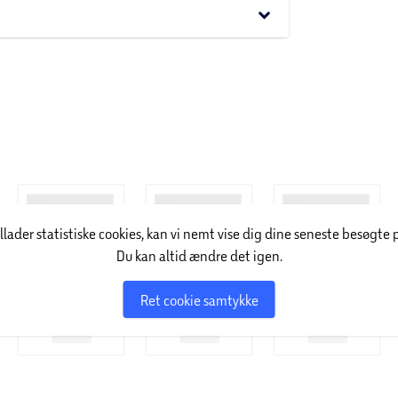
keyboard_arrow_down
nsk webshop med kornfrit foder til kæledyr. Der
e virksomheden ved blandt andet at ekspandere
 og godbidder til hunde og katte i alle aldre
illader statistiske cookies, kan vi nemt vise dig dine seneste besøgte 
Du kan altid ændre det igen.
Ret cookie samtykke