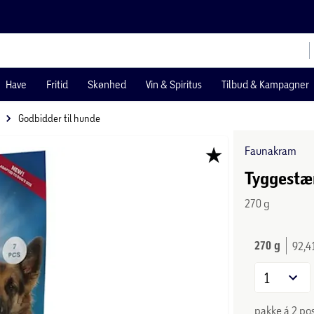
Have
Fritid
Skønhed
Vin & Spiritus
Tilbud & Kampagner
Godbidder til hunde
Faunakram
Tyggestæ
270 g
270 g
92,4
1
pakke á 2 po