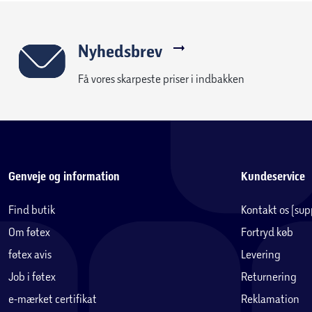
Nyhedsbrev
Få vores skarpeste priser i indbakken
Genveje og information
Kundeservice
Find butik
Kontakt os (su
Om føtex
Fortryd køb
føtex avis
Levering
Job i føtex
Returnering
e-mærket certifikat
Reklamation