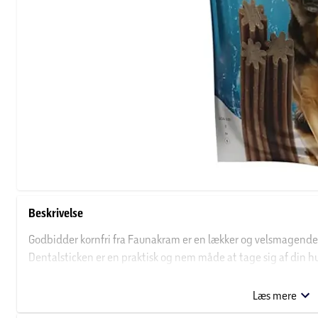
Beskrivelse
Godbidder kornfri fra Faunakram er en lækker og velsmagende d
Dentalsticken er en praktisk og nem måde at tage sig af din
som et supplement til tandbørstning for at forbedre din hu
give din hund en ny dentalstick om dagen i en hel uge. Din hun
Læs mere
elske, hvor nemt det er at tage sig af din hunds tænder og m