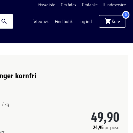
Ønskeliste
Om føtex
Omtanke
Kundeservice
0
Kurv
føtex avis
Find butik
Log ind
nger kornfri
1 / kg
49,90
24,95
pr. pose
ser