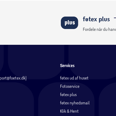
føtex plus
Fordele når du han
Services
pport@foetex.dk)
føtex ud af huset
Fotoservice
føtex plus
føtex nyhedsmail
Klik & Hent