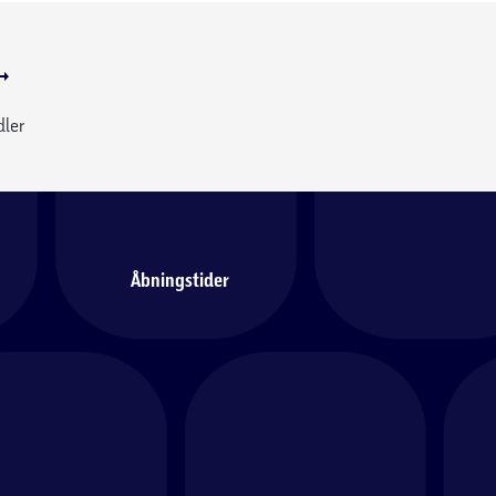
dler
Åbningstider