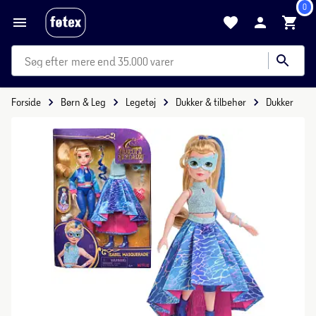
0
mere end 35.000 varer
Forside
Børn & Leg
Legetøj
Dukker & tilbehør
Dukker