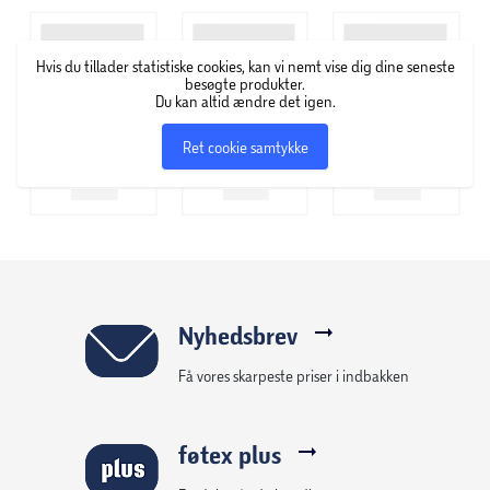
figurerne fra Enhjørningeakademiet til live. Oplev og
udvid din verden med modedukker, enhjørninge eller de
Hvis du tillader statistiske cookies, kan vi nemt vise dig dine seneste
små dukker og legesæt fra Enhjørningeakademiet (sælges
besøgte produkter.
Du kan altid ændre det igen.
separat). Til børn, der elsker enhjørninge, hestelegetøj,
dukker og tilbehør, dukkehuse, samleobjekter, plyslegetøj
Ret cookie samtykke
og mere, er legetøj fra Enhjørningeakadamiet en perfekt
gave til enhver anledning.
Nyhedsbrev
Få vores skarpeste priser i indbakken
føtex plus