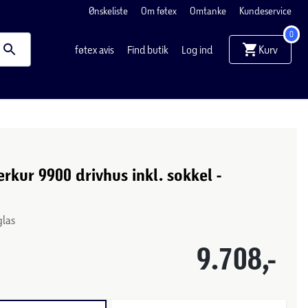
Ønskeliste
Om føtex
Omtanke
Kundeservice
0
Kurv
føtex avis
Find butik
Log ind
erkur 9900 drivhus inkl. sokkel -
glas
9.708,-