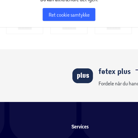
Ret cookie samtykke
føtex plus
Fordele når du han
Services