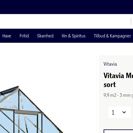
Have
Fritid
Skønhed
Vin & Spiritus
Tilbud & Kampagner
Vitavia
Vitavia M
sort
9,9 m2 - 3 mm 
1