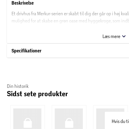
Beskrivelse
Et drivhus fra Merkur-serien er skabt til dig der går op i høj kval
mulighed for at skabe en grøn oase med hyggekroge, som indb
Som standard har Merkur-serien to oplukkelige tagvinduer, så d
har desuden tagrender og letløbende skydedør. Til alle Merkur 
Læs mere
automatiske vinduesåbnere mm.
Specifikationer
Mål angivet ekskl. sokkel:
bulletlistbulletBredde: 257 cm - Sidehøjde 137 cm - Totalhøjd
boldVitavia stålsokkel 9900/bold
Vitavia stålsokkel sikrer let og problemfri montage og giver ekst
Din historik
Sidst sete produkter
vater. Samles ved hjælp af de medfølgende fittings. Der medfø
punktstøbe soklen fast til undergrunden.
Hvis du t