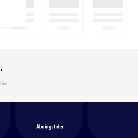
dler
Åbningstider