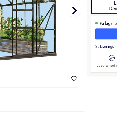
L
keyboard_arrow_right
Få le
På lager o
Se leveringsm
Ubegrænset r