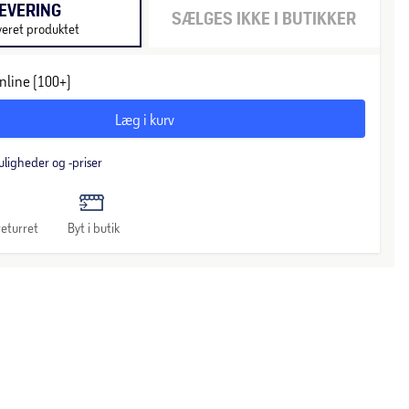
EVERING
SÆLGES IKKE I BUTIKKER
veret produktet
nline (100+)
Læg i kurv
uligheder og -priser
eturret
Byt i butik