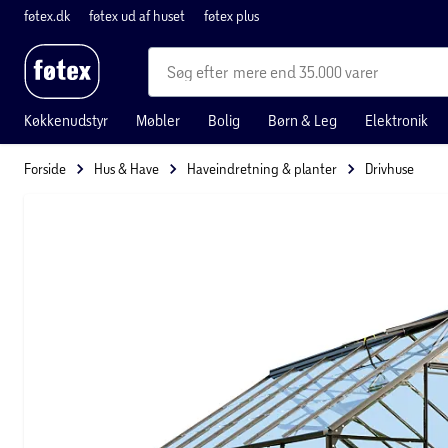
føtex.dk
føtex ud af huset
føtex plus
mere end 35.000 varer
Køkkenudstyr
Møbler
Bolig
Børn & Leg
Elektronik
Forside
Hus & Have
Haveindretning & planter
Drivhuse