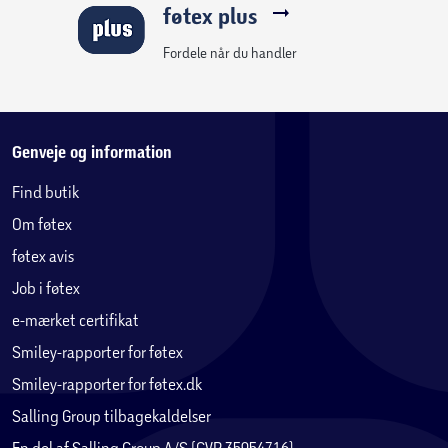
føtex plus
Fordele når du handler
Genveje og information
Find butik
Om føtex
føtex avis
Job i føtex
e-mærket certifikat
Smiley-rapporter for føtex
Smiley-rapporter for føtex.dk
Salling Group tilbagekaldelser
En del af Salling Group A/S (CVR 35954716)