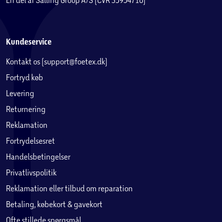
Kundeservice
Kontakt os (support@foetex.dk)
Fortryd køb
Levering
Returnering
Reklamation
Fortrydelsesret
Handelsbetingelser
Privatlivspolitik
Reklamation eller tilbud om reparation
Betaling, købekort & gavekort
Ofte stillede spørgsmål