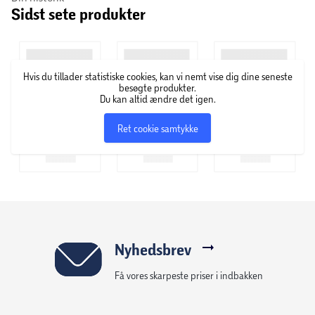
Sidst sete produkter
Den første CUBA vodka på markedet var CUBA Caramel,
som siden har fået selskab med mange lækre, smagfulde
og farverige varianter i serien såsom hindbær, citron og
passionsfrugt.
Hvis du tillader statistiske cookies, kan vi nemt vise dig dine seneste
besøgte produkter.
Du kan altid ændre det igen.
Ret cookie samtykke
Nyhedsbrev
Få vores skarpeste priser i indbakken