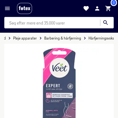
0
mere end 35.000 varer
hed
Pleje apparater
Barbering & hårfjerning
Hårfjerningsvoks