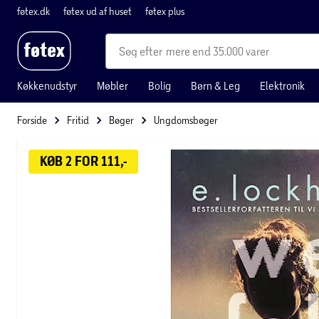
føtex.dk
føtex ud af huset
føtex plus
mere end 35.000 varer
Køkkenudstyr
Møbler
Bolig
Børn & Leg
Elektronik
Forside
Fritid
Bøger
Ungdomsbøger
KØB 2 FOR 111,-