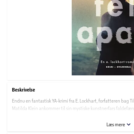
Beskrivelse
Endnu en fantastisk YA-krimi fra E. Lockhart, forfatteren bag T
Matilda Klein ankommer til sin mystiske kunstnerfars faldefæ
at komme til bunds i sin familiehistorie. Hun møder sin ellers u
som også bor i huset. Meers mor kører husstanden på en ret a
Læs mere
Langsomt ryger al kontakt med omverdenen, Matildas far er fo