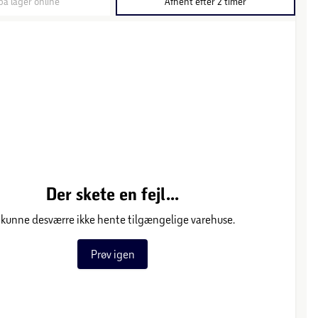
på lager online
Afhent efter 2 timer
Der skete en fejl...
 kunne desværre ikke hente tilgængelige varehuse.
Prøv igen