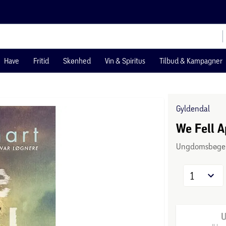
Have
Fritid
Skønhed
Vin & Spiritus
Tilbud & Kampagner
Gyldendal
We Fell A
Ungdomsbøge
1