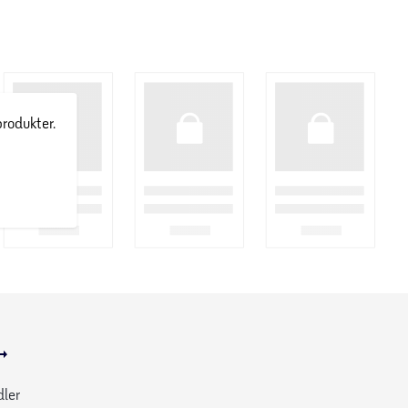
produkter.
dler