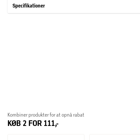
forelskede mod deres vilje. We fell apart er Lockhart, når hun e
Specifikationer
genstridig forelskelse.
Kombiner produkter for at opnå rabat
KØB 2 FOR 111,-