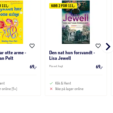
 111,-
KØB 2 FOR 111,-
keyboard_arrow_r
ar otte arme -
Den nat hun forsvandt -
an Pelt
Lisa Jewell
69,-
69,-
Plus evt. fragt
Hent
Klik & Hent
r online (5+)
Ikke på lager online