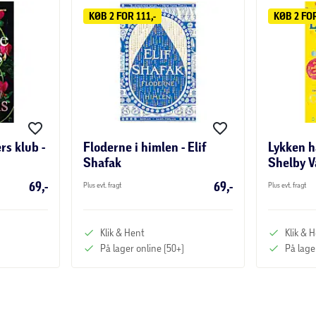
KØB 2 FOR 111,-
KØB 2 FOR
rs klub -
Floderne i himlen - Elif
Lykken h
Shafak
Shelby V
69,-
69,-
Plus evt. fragt
Plus evt. fragt
Klik & Hent
Klik & 
På lager online (50+)
På lage