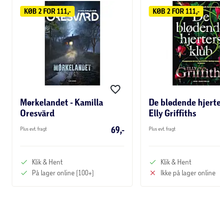
KØB 2 FOR 111,-
KØB 2 FOR 111,-
Mørkelandet - Kamilla
De blødende hjerte
Oresvärd
Elly Griffiths
69,-
Plus evt. fragt
Plus evt. fragt
Klik & Hent
Klik & Hent
På lager online (100+)
Ikke på lager online