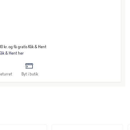
0 kr. og få gratis Klik & Hent
lik & Hent her
eturret
Byt i butik