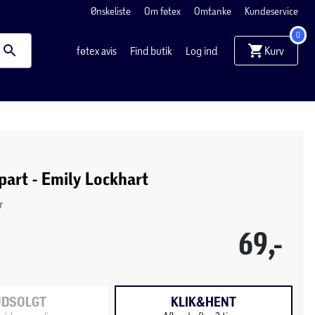
Ønskeliste
Om føtex
Omtanke
Kundeservice
0
Kurv
føtex avis
Find butik
Log ind
part - Emily Lockhart
r
69,-
UDSOLGT
KLIK&HENT