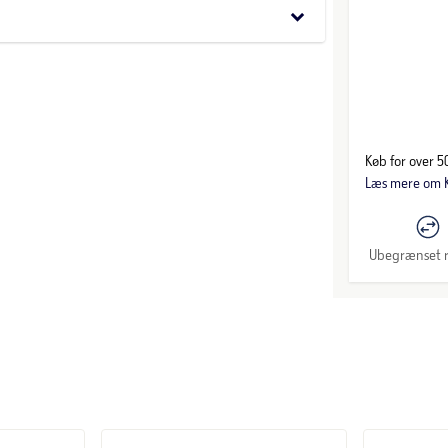
r bedst: løgne, familieintriger, uhygge og
keyboard_arrow_down
Køb for over 50
Læs mere om K
Ubegrænset r