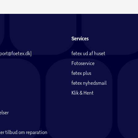
Services
pport@foetex.dk)
føtex ud af huset
Fotoservice
føtex plus
føtex nyhedsmail
Klik & Hent
lser
er tilbud om reparation