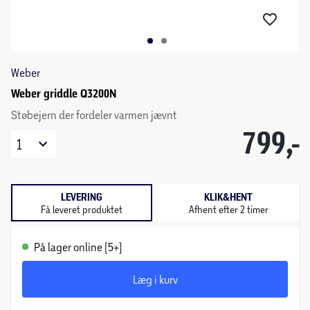
Weber
Weber griddle Q3200N
Støbejern der fordeler varmen jævnt
799,-
1
LEVERING
KLIK&HENT
Få leveret produktet
Afhent efter 2 timer
På lager online (5+)
Læg i kurv