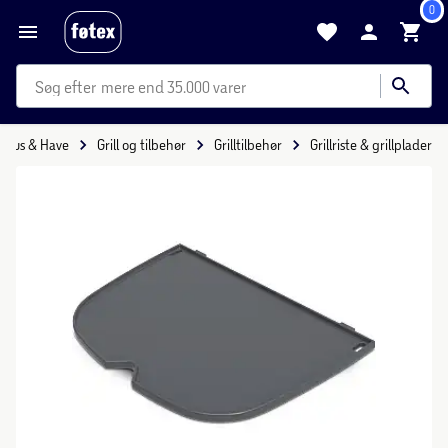
0
mere end 35.000 varer
Hus & Have
Grill og tilbehør
Grilltilbehør
Grillriste & grillplader