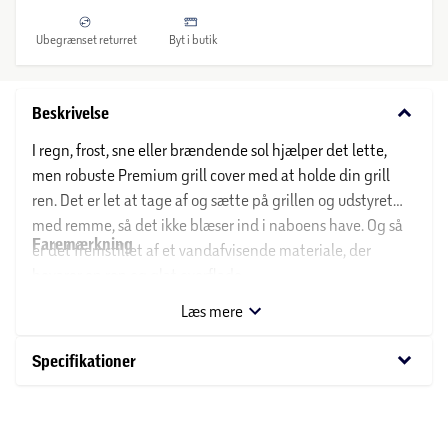
Ubegrænset returret
Byt i butik
keyboard_arrow_down
Beskrivelse
I regn, frost, sne eller brændende sol hjælper det lette,
men robuste Premium grill cover med at holde din grill
ren. Det er let at tage af og sætte på grillen og udstyret
med remme, så det ikke blæser ind i naboens have. Og så
Faremærkning
er det fremstillet af et vandafvisende materiale, der
bevarer en ren og glat overflade.
Ikke relevant:
Læs mere
keyboard_arrow_down
Specifikationer