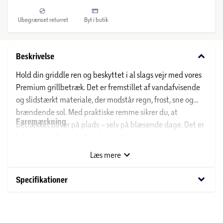
Ubegrænset returret
Byt i butik
keyboard_arrow_down
Beskrivelse
Hold din griddle ren og beskyttet i al slags vejr med vores
Premium grillbetræk. Det er fremstillet af vandafvisende
og slidstærkt materiale, der modstår regn, frost, sne og
brændende sol. Med praktiske remme sikrer du, at
Faremærkning
betrækket bliver på plads – selv på blæsende dage. Det er
let at tage af og på, så du hurtigt kan komme i gang med
Ikke relevant:
grillmaden. Perfekt til dig, der vil forlænge grillens levetid
Læs mere
og bevare en ren og glat overflade.
keyboard_arrow_down
Specifikationer