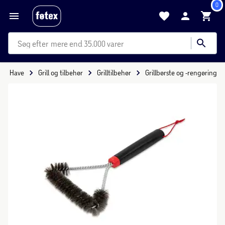
0
mere end 35.000 varer
s & Have
Grill og tilbehør
Grilltilbehør
Grillbørste og -rengøring