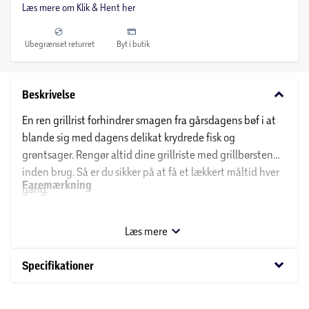
Læs mere om Klik & Hent her
Ubegrænset returret
Byt i butik
keyboard_arrow_down
Beskrivelse
En ren grillrist forhindrer smagen fra gårsdagens bøf i at
blande sig med dagens delikat krydrede fisk og
grøntsager. Rengør altid dine grillriste med grillbørsten
inden brug. Så er du sikker på at få et lækkert måltid hver
Faremærkning
gang.
Ikke relevant:
Læs mere
keyboard_arrow_down
Specifikationer