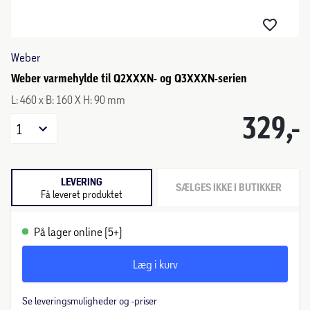
Weber
Weber varmehylde til Q2XXXN- og Q3XXXN-serien
L: 460 x B: 160 X H: 90 mm
329,-
1
LEVERING
SÆLGES IKKE I BUTIKKER
Få leveret produktet
På lager online (5+)
Læg i kurv
Se leveringsmuligheder og -priser