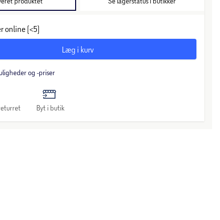
veret produktet
Se lagerstatus i butikker
r online (<5)
Læg i kurv
uligheder og -priser
eturret
Byt i butik