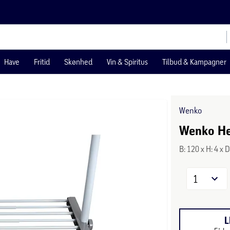
Have
Fritid
Skønhed
Vin & Spiritus
Tilbud & Kampagner
Wenko
Wenko Her
B: 120 x H: 4 x 
1
L