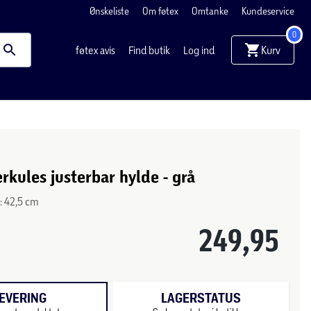
Ønskeliste
Om føtex
Omtanke
Kundeservice
0
Kurv
føtex avis
Find butik
Log ind
kules justerbar hylde - grå
D: 42,5 cm
249,95
EVERING
LAGERSTATUS