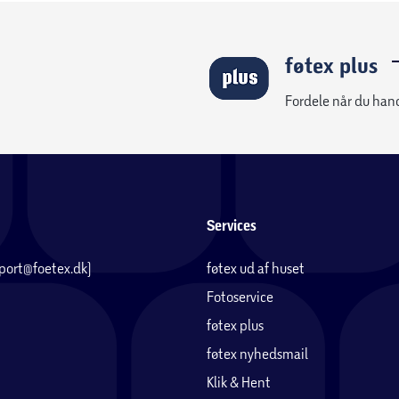
føtex plus
Fordele når du han
Services
pport@foetex.dk)
føtex ud af huset
Fotoservice
føtex plus
føtex nyhedsmail
Klik & Hent