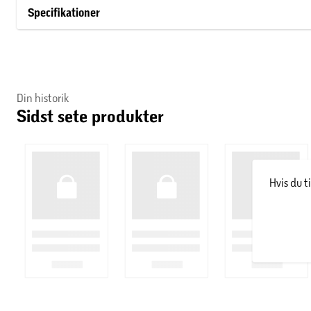
placeres i.
Specifikationer
Din historik
Sidst sete produkter
Hvis du t