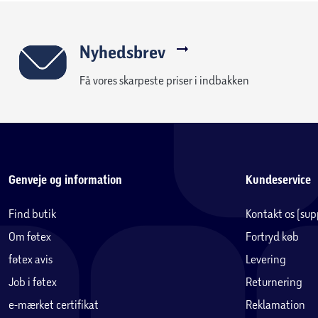
Nyhedsbrev
Få vores skarpeste priser i indbakken
Genveje og information
Kundeservice
Find butik
Kontakt os (su
Om føtex
Fortryd køb
føtex avis
Levering
Job i føtex
Returnering
e-mærket certifikat
Reklamation