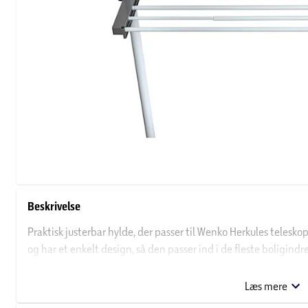
Beskrivelse
Praktisk justerbar hylde, der passer til Wenko Herkules telesk
og har et enkelt design, så den passer ind i de fleste boligin
forskellige elementer til opbevaring af sko, tasker, tøj og hvad 
Læs mere
Du kan sammensætte dit tøjstativ, lige som du ønsker, så det pa