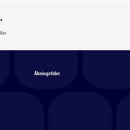
dler
Åbningstider