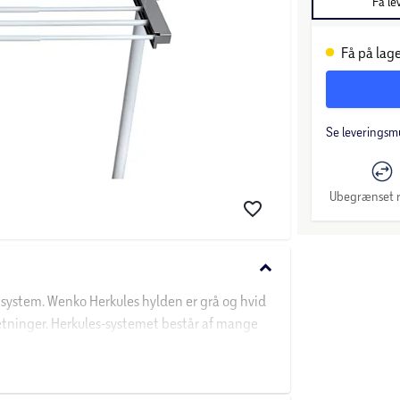
Få le
Få på lage
Se leveringsm
Ubegrænset r
keyboard_arrow_down
opsystem. Wenko Herkules hylden er grå og hvid
dretninger. Herkules-systemet består af mange
du ellers har i din garderobe.
sser til dine behov og det rum, det skal