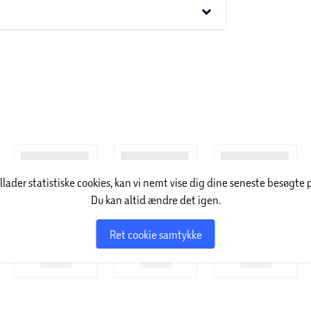
keyboard_arrow_down
illader statistiske cookies, kan vi nemt vise dig dine seneste besøgte 
Du kan altid ændre det igen.
Ret cookie samtykke