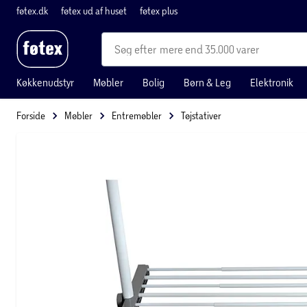
føtex.dk
føtex ud af huset
føtex plus
mere end 35.000 varer
Køkkenudstyr
Møbler
Bolig
Børn & Leg
Elektronik
Forside
Møbler
Entremøbler
Tøjstativer