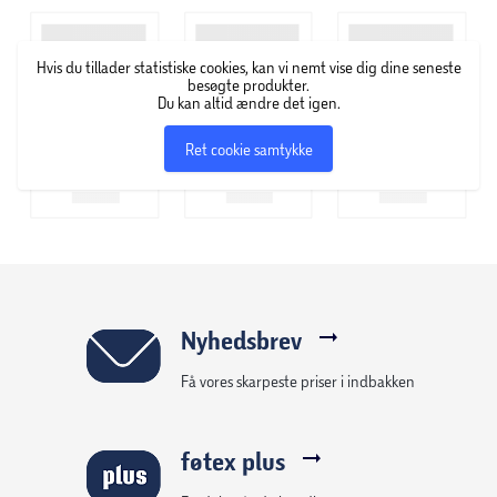
består blandt andet af fyrfads- og bloklys i alverdens
farver, former og størrelser samt servietter med flotte
Hvis du tillader statistiske cookies, kan vi nemt vise dig dine seneste
motiver.
besøgte produkter.
Du kan altid ændre det igen.
Ret cookie samtykke
Nyhedsbrev
Få vores skarpeste priser i indbakken
føtex plus