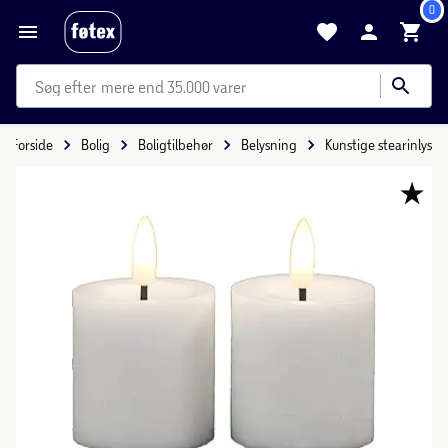
0
mere end 35.000 varer
Forside
Bolig
Boligtilbehør
Belysning
Kunstige stearinlys