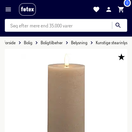
0
mere end 35.000 varer
Forside
Bolig
Boligtilbehør
Belysning
Kunstige stearinlys