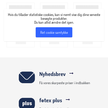
består blandt andet af fyrfads- og bloklys i alverdens
farver, former og størrelser samt servietter med flotte
Hvis du tillader statistiske cookies, kan vi nemt vise dig dine seneste
motiver.
besøgte produkter.
Du kan altid ændre det igen.
Ret cookie samtykke
Nyhedsbrev
Få vores skarpeste priser i indbakken
føtex plus