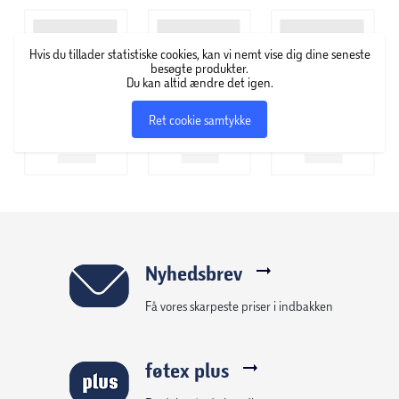
består blandt andet af fyrfads- og bloklys i alverdens
farver, former og størrelser samt servietter med flotte
Hvis du tillader statistiske cookies, kan vi nemt vise dig dine seneste
motiver.
besøgte produkter.
Du kan altid ændre det igen.
Ret cookie samtykke
Nyhedsbrev
Få vores skarpeste priser i indbakken
føtex plus