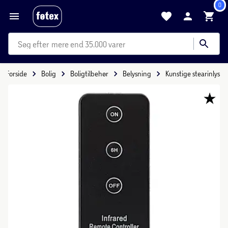
0
mere end 35.000 varer
Forside
Bolig
Boligtilbehør
Belysning
Kunstige stearinlys