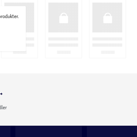
produkter.
dler