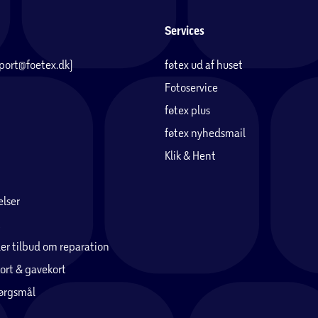
Services
pport@foetex.dk)
føtex ud af huset
Fotoservice
føtex plus
føtex nyhedsmail
Klik & Hent
lser
er tilbud om reparation
ort & gavekort
pørgsmål