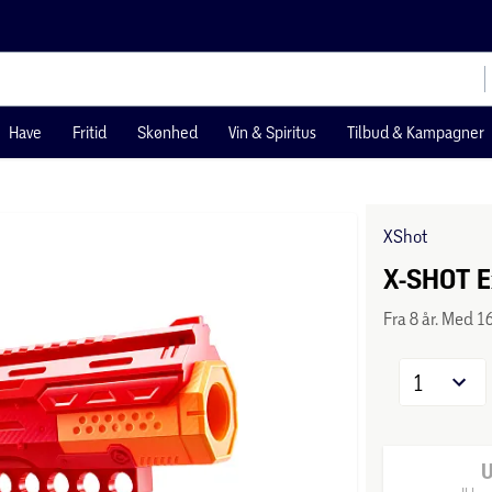
Have
Fritid
Skønhed
Vin & Spiritus
Tilbud & Kampagner
XShot
X-SHOT Ex
Fra 8 år. Med 1
1