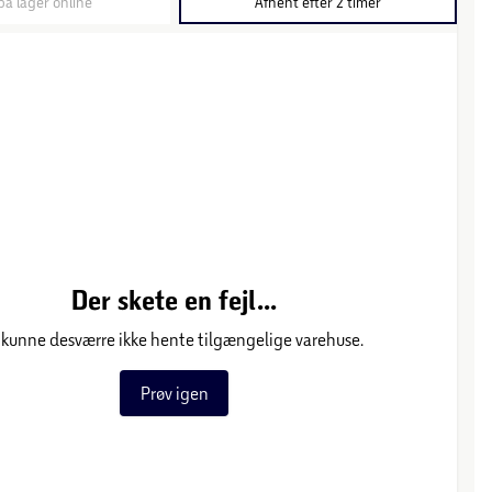
på lager online
Afhent efter 2 timer
Der skete en fejl...
 kunne desværre ikke hente tilgængelige varehuse.
Prøv igen