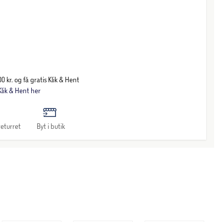
0 kr. og få gratis Klik & Hent
lik & Hent her
eturret
Byt i butik