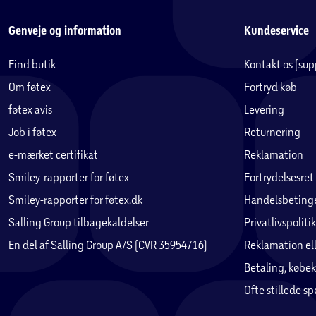
Genveje og information
Kundeservice
Find butik
Kontakt os (su
Om føtex
Fortryd køb
føtex avis
Levering
Job i føtex
Returnering
e-mærket certifikat
Reklamation
Smiley-rapporter for føtex
Fortrydelsesret
Smiley-rapporter for føtex.dk
Handelsbetinge
Salling Group tilbagekaldelser
Privatlivspolitik
En del af Salling Group A/S (CVR 35954716)
Reklamation ell
Betaling, købek
Ofte stillede s