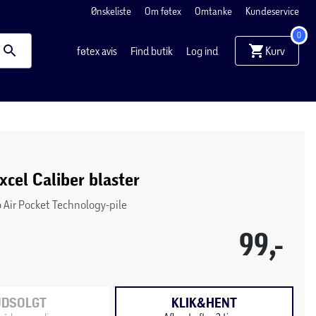
Ønskeliste
Om føtex
Omtanke
Kundeservice
0
Kurv
føtex avis
Find butik
Log ind
cel Caliber blaster
6 Air Pocket Technology-pile
99,-
UDSOLGT
KLIK&HENT