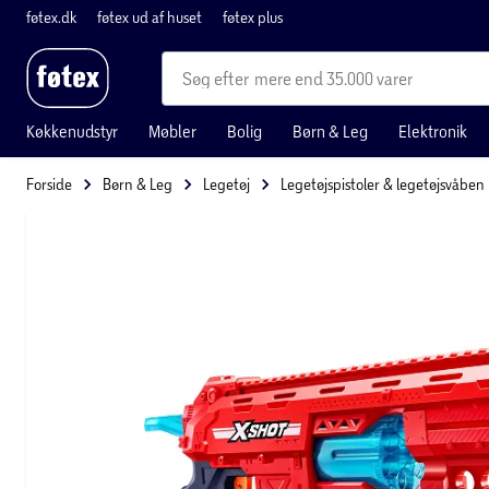
føtex.dk
føtex ud af huset
føtex plus
mere end 35.000 varer
Køkkenudstyr
Møbler
Bolig
Børn & Leg
Elektronik
Forside
Børn & Leg
Legetøj
Legetøjspistoler & legetøjsvåben