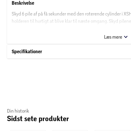
Beskrivelse
Skyd 6 pile af på få sekunder med den roterende cylinder i XSHO
holderen til hurtigt at blive klar til næste omgang. Skyd pilen
pocket-teknologi, der sørger for et længere, hurtigere og mere
dine modstandere, før de overhovedet er begyndt!
Læs mere
Specifikationer
Din historik
Sidst sete produkter