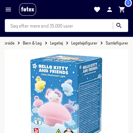
0
mere end 35.000 varer
Forside
Børn & Leg
Legetøj
Legetøjsfigurer
Samlefigurer