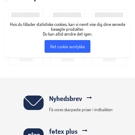
sødme til sengeborde, hylder og arbejdspladser.
Funktioner
Hvis du tillader statistiske cookies, kan vi nemt vise dig dine seneste
Figurer: Hello Kitty, Kuromi, My Melody,
besøgte produkter.
Du kan altid ændre det igen.
Pompompurin, Cinnamoroll
Ret cookie samtykke
Farveskiftende svampelampe med beroligende
glød
Yndige pyjamasdesign og soveposer
Klar til udstilling på sengeborde, skriveborde og
hylder
Nyhedsbrev
Få vores skarpeste priser i indbakken
OBS! Varen er assorteret, og en bestemt variant kan ikke
garanteres.
føtex plus