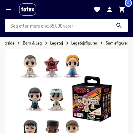
0
mere end 35.000 varer
Forside
Børn & Leg
Legetøj
Legetøjsfigurer
Samlefigurer