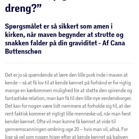
dreng?”
Spørgsmålet er så sikkert som amen i
kirken, når maven begynder at strutte og
snakken falder på din graviditet - Af Cana
Buttenschøn
Det er jo så spændende at lære den lille purk inde i maven at
kende – så at få lov til at kende kønnet på forhånd er for rigtig
mange en kærkommen mulighed for at støtte den spirende og
fantastiske relation, man kan få til den lille nye verdensborger.
Det kan for nogen være lidt nemmere at forholde sig til, at der
rent faktisk kommer et rigtigt lille menneske ud, når man først
kender kønnet. Ofte vil man kunne få kønnet at vide til
gennemscanningen omkring uge 20 – hvis man vil, altså. For
lige så vel som nogen higer efter at kende kønnet på babyen