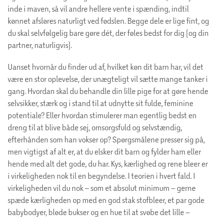
inde i maven, så vil andre hellere vente i spænding, indtil
kønnet afsløres naturligt ved fødslen. Begge dele er lige fint, og
du skal selvfølgelig bare gøre dét, der føles bedst for dig (og din
partner, naturligvis).
Uanset hvornår du finder ud af, hvilket køn dit barn har, vil det
være en stor oplevelse, der unægteligt vil sætte mange tanker i
gang. Hvordan skal du behandle din lille pige for at gøre hende
selvsikker, stærk og i stand til at udnytte sit fulde, feminine
potentiale? Eller hvordan stimulerer man egentlig bedst en
dreng til at blive både sej, omsorgsfuld og selvstændig,
efterhånden som han vokser op? Spørgsmålene presser sig på,
men vigtigst af alt er, at du elsker dit barn og fylder ham eller
hende med alt det gode, du har. Kys, kærlighed og rene bleer er
i virkeligheden nok til en begyndelse. I teorien i hvert fald. I
virkeligheden vil du nok – som et absolut minimum – gerne
spæde kærligheden op med en god stak stofbleer, et par gode
babybodyer, bløde bukser og en hue til at svøbe det lille –