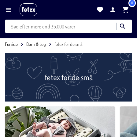
0
mere end 35.000 varer
Forside
Børn & Leg
føtex for de små
føtex for de små