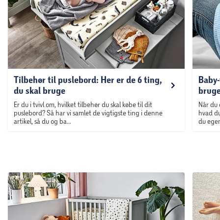
Tilbehør til puslebord: Her er de 6 ting,
Baby-t
du skal bruge
bruge
Er du i tvivl om, hvilket tilbehør du skal købe til dit
Når du 
puslebord? Så har vi samlet de vigtigste ting i denne
hvad du
artikel, så du og ba...
du egent