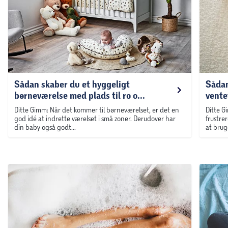
Sådan skaber du et hyggeligt
Sådan
børneværelse med plads til ro o...
ventet
Ditte Gimm: Når det kommer til børneværelset, er det en
Ditte G
god idé at indrette værelset i små zoner. Derudover har
frustre
din baby også godt...
at bruge