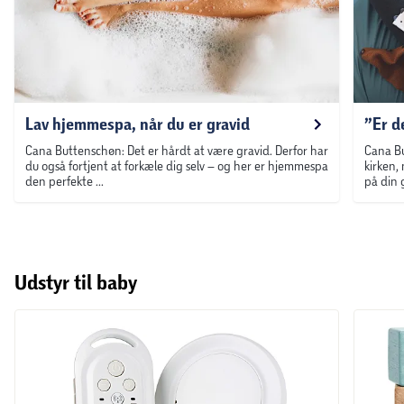
Lav hjemmespa, når du er gravid
”Er d
Cana Buttenschøn: Det er hårdt at være gravid. Derfor har
Cana Bu
du også fortjent at forkæle dig selv – og her er hjemmespa
kirken,
den perfekte ...
på din 
Udstyr til baby