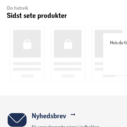
Din historik
Sidst sete produkter
Hvis du t
Nyhedsbrev
Få vores skarpeste priser i indbakken