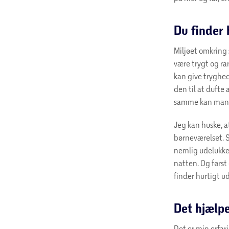
Du finder 
Miljøet omkring
være trygt og r
kan give tryghed
den til at dufte 
samme kan man
Jeg kan huske, a
børneværelset. S
nemlig udelukke
natten. Og først
finder hurtigt ud
Det hjælpe
Det er min erfari