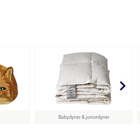
keyboard_arrow_right
Babydyner & juniordyner