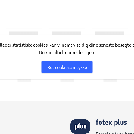
illader statistiske cookies, kan vi nemt vise dig dine seneste besøgte 
Du kan altid ændre det igen.
Ret cookie samtykke
føtex plus
Fordele når du han