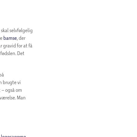
skal selvfølgelig
le
bamse
, der
 gravid for at få
 fødslen. Det
 på
n brugte vi
t – også om
 værelse. Man
r
legesagerne