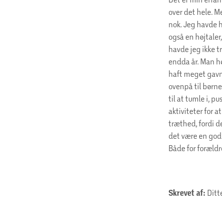
over det hele. M
nok. Jeg havde h
også en højtaler
havde jeg ikke tr
endda år. Man hør
haft meget gavn a
ovenpå til børne
til at tumle i, p
aktiviteter for 
træthed, fordi d
det være en god 
Både for forældr
Skrevet af:
Ditt