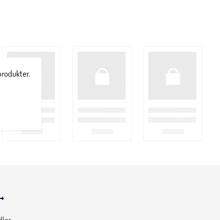
produkter.
dler