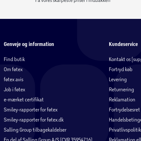
Genveje og information
Kundeservice
Find butik
Kontakt os (su
Om føtex
Fortryd køb
føtex avis
Levering
Job i føtex
Returnering
e-mærket certifikat
Reklamation
Smiley-rapporter for føtex
Fortrydelsesret
Smiley-rapporter for føtex.dk
Handelsbetinge
Salling Group tilbagekaldelser
Privatlivspolitik
En del af Salling Group A/S (CVR 35954716)
Reklamation ell