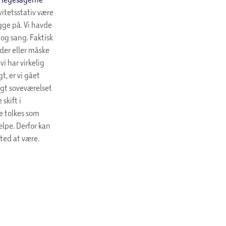
vitetsstativ være
gge på. Vi havde
 og sang. Faktisk
eder eller måske
i har virkelig
t, er vi gået
ugt soveværelset
skift i
te tolkes som
ælpe. Derfor kan
sted at være.