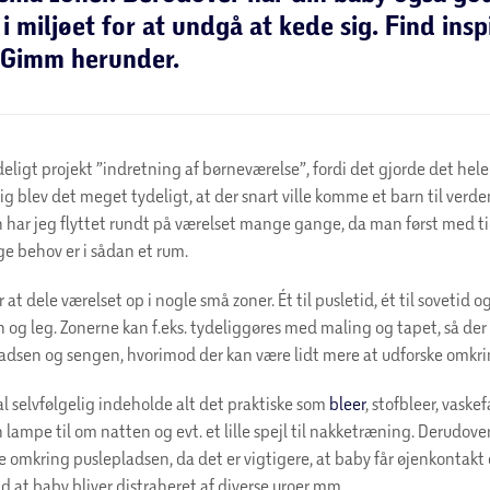
 i miljøet for at undgå at kede sig. Find insp
 Gimm herunder.
deligt projekt ”indretning af børneværelse”, fordi det gjorde det he
lig blev det meget tydeligt, at der snart ville komme et barn til verde
 har jeg flyttet rundt på værelset mange gange, da man først med ti
e behov er i sådan et rum.
 at dele værelset op i nogle små zoner. Ét til pusletid, ét til sovetid og 
 og leg. Zonerne kan f.eks. tydeliggøres med maling og tapet, så der e
adsen og sengen, hvorimod der kan være lidt mere at udforske omkr
l selvfølgelig indeholde alt det praktiske som
bleer
, stofbleer, vaske
n lampe til om natten og evt. et lille spejl til nakketræning. Derudov
e omkring puslepladsen, da det er vigtigere, at baby får øjenkontakt 
nd at baby bliver distraheret af diverse uroer mm.