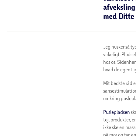
afveksling
med Ditte
Jeg husker så ty
virkeligt. Pludse
hos os. Sidenhen
hvad de egentlig
Mit bedste råd er
sansestimulation
omkring puslepl
Puslepladsen
ska
tøj, produkter, e
ikke ske en mass
på mor og far, e