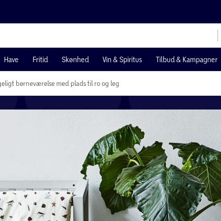
Have
Fritid
Skønhed
Vin & Spiritus
Tilbud & Kampagner
ligt børneværelse med plads til ro og leg