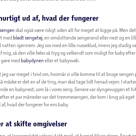
hurtigt ud af, hvad der fungerer
sengen
skal også være roligt uden alt for meget at kigge på. Men det 
art med
blødt sengetøj
, en omsluttende sengerand eller nest og en lil
 natten igennem. Jeg sov med en lille nusseklud, imens jeg stadig var
af mig, så den ville føles så tryg og velkendt som muligt for baby efter
 gøre med
babydynen
eller et babysvøb.
t jeg var meget i tvivl om, hvornår vi ville komme til at bruge sengen
å måske er det en af de ting, man skal tage lidt henad vejen. I starte
nde en babynest, som lå i vores seng. Senere var slyngevuggen et hi
 efter et par måneder var det tremmesengen, der kom i brug på eget
 af, hvad der fungerer for ens baby.
r at skifte omgivelser
ng, at legeområdet vokser i takt med, at barnet bliver større. Snart e