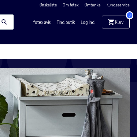
Ønskeliste
Om føtex
Omtanke
Kundeservice
0
Kurv
føtex avis
Find butik
Log ind