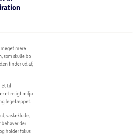
iration
le meget mere
n, som skulle bo
den finder ud af,
ét til
r et roligt miljø
ing legetæppet.
fad, vaskeklude,
er behøver der
og holder fokus