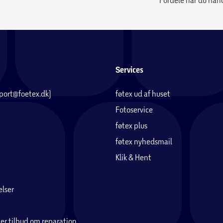
Services
pport@foetex.dk)
føtex ud af huset
Fotoservice
føtex plus
føtex nyhedsmail
Klik & Hent
lser
er tilbud om reparation