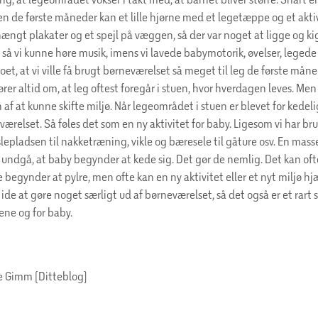
en de første måneder kan et lille hjørne med et legetæppe og et akti
ængt plakater og et spejl på væggen, så der var noget at ligge og ki
, så vi kunne høre musik, imens vi lavede babymotorik, øvelser, legede
oet, at vi ville få brugt børneværelset så meget til leg de første mån
er altid om, at leg oftest foregår i stuen, hvor hverdagen leves. Men v
f at kunne skifte miljø. Når legeområdet i stuen er blevet for kedelig
værelset. Så føles det som en ny aktivitet for baby. Ligesom vi har br
uslepladsen til nakketræning, vikle og bæresele til gåture osv. En masse 
at undgå, at baby begynder at kede sig. Det gør de nemlig. Det kan of
e begynder at pylre, men ofte kan en ny aktivitet eller et nyt miljø hj
ide at gøre noget særligt ud af børneværelset, så det også er et rart 
ene og for baby.
e Gimm (Ditteblog)