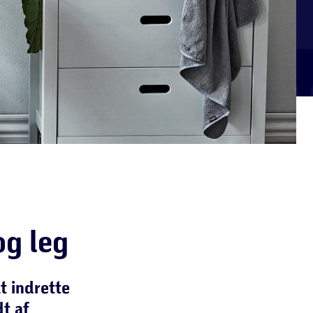
og leg
t indrette
dt af