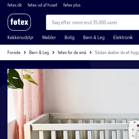
føtex.dk
føtex ud af huset
føtex plus
mere end 35.000 varer
Køkkenudstyr
Møbler
Bolig
Børn & Leg
Elektronik
Forside
Børn & Leg
føtex for de små
Sådan skaber du et hygge